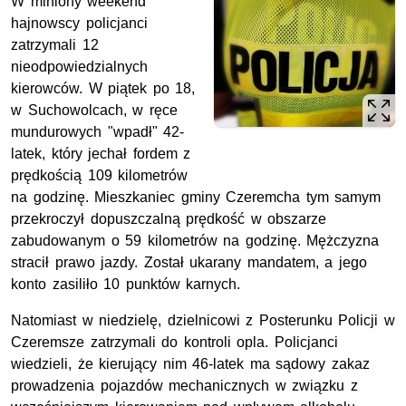
W miniony weekend
hajnowscy policjanci
zatrzymali 12
nieodpowiedzialnych
kierowców. W piątek po 18,
w Suchowolcach, w ręce
mundurowych "wpadł" 42-
latek, który jechał fordem z
prędkością 10
9 kilometrów
na godzinę
. Mieszkaniec gminy Czeremcha tym samym
przekroczył dopuszczalną prędkość w obszarze
zabudowanym o 59
kilometrów na godzinę
. Mężczyzna
stracił prawo jazdy. Został ukarany mandatem, a jego
konto zasiliło 10 punktów karnych.
Natomiast w niedzielę, dzielnicowi z Posterunku Policji w
Czeremsze zatrzymali do kontroli opla. Policjanci
wiedzieli, że kierujący nim 46-latek ma sądowy zakaz
prowadzenia pojazdów mechanicznych w związku z