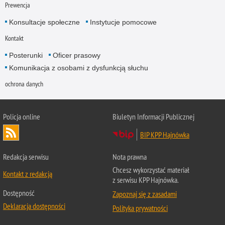
Prewencja
Konsultacje społeczne
Instytucje pomocowe
Kontakt
Posterunki
Oficer prasowy
Komunikacja z osobami z dysfunkcją słuchu
ochrona danych
Policja online
Biuletyn Informacji Publicznej
BIP KPP Hajnówka
Redakcja serwisu
Nota prawna
Chcesz wykorzystać materiał
Kontakt z redakcją
z serwisu KPP Hajnówka.
Dostępność
Zapoznaj się z zasadami
Deklaracja dostępności
Polityka prywatności