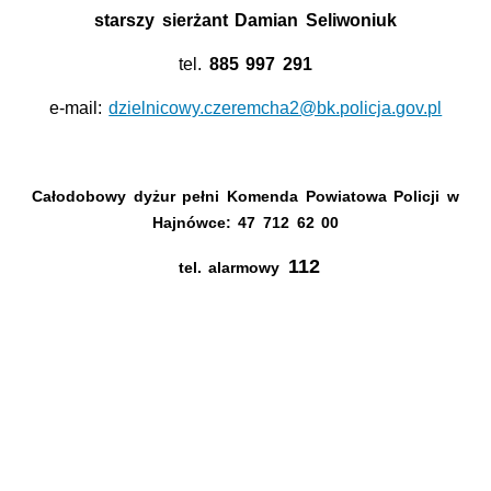
starszy sierżant Damian Seliwoniuk
tel.
885 997 291
e-mail:
dzielnicowy.czeremcha2@bk.policja.gov.pl
Całodobowy dyżur pełni Komenda Powiatowa Policji w
Hajnówce: 47 712 62 00
112
tel. alarmowy