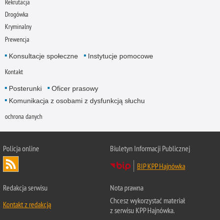
Rekrutacja
Drogówka
Kryminalny
Prewencja
Konsultacje społeczne
Instytucje pomocowe
Kontakt
Posterunki
Oficer prasowy
Komunikacja z osobami z dysfunkcją słuchu
ochrona danych
Policja online
Biuletyn Informacji Publicznej
BIP KPP Hajnówka
Redakcja serwisu
Nota prawna
Chcesz wykorzystać materiał
Kontakt z redakcją
z serwisu KPP Hajnówka.