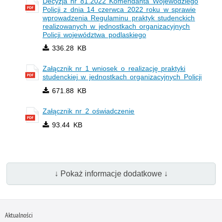
Decyzja nr 81.2022 Komendanta Wojewódziego
Policji z dnia 14 czerwca 2022 roku w sprawie
wprowadzenia Regulaminu praktyk studenckich
realizowanych w jednostkach organizacyjnych
Policji województwa podlaskiego
336.28 KB
Załącznik nr 1 wniosek o realizację praktyki
studenckiej w jednostkach organizacyjnych Policji
671.88 KB
Załącznik nr 2 oświadczenie
93.44 KB
↓ Pokaż informacje dodatkowe ↓
Aktualności